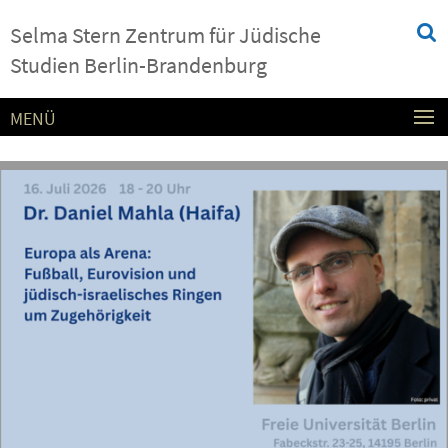
Springe
Service-
Selma Stern Zentrum für Jüdische
direkt
Navigation
zu
Studien Berlin-Brandenburg
Inhalt
MENÜ