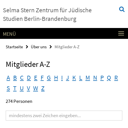
Springe
Service-
Selma Stern Zentrum für Jüdische
direkt
Navigation
zu
Studien Berlin-Brandenburg
Inhalt
MENÜ
Startseite
Über uns
Mitglieder A-Z
Mitglieder A-Z
A
B
C
D
E
F
G
H
I
J
K
L
M
N
P
Q
R
S
T
U
V
W
Z
274 Personen
Suchbegriff