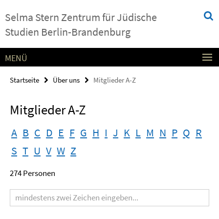
Springe
Service-
Selma Stern Zentrum für Jüdische
direkt
Navigation
zu
Studien Berlin-Brandenburg
Inhalt
MENÜ
Startseite
Über uns
Mitglieder A-Z
Mitglieder A-Z
A
B
C
D
E
F
G
H
I
J
K
L
M
N
P
Q
R
S
T
U
V
W
Z
274 Personen
Suchbegriff