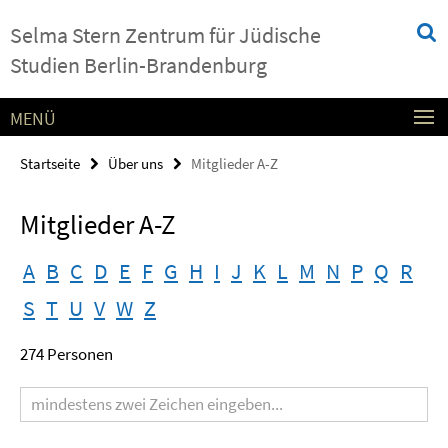
Springe
Service-
Selma Stern Zentrum für Jüdische
direkt
Navigation
zu
Studien Berlin-Brandenburg
Inhalt
MENÜ
Startseite
Über uns
Mitglieder A-Z
Mitglieder A-Z
A
B
C
D
E
F
G
H
I
J
K
L
M
N
P
Q
R
S
T
U
V
W
Z
274 Personen
Suchbegriff