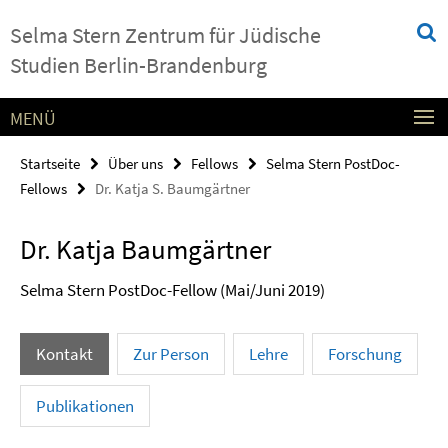
Springe
Service-
Selma Stern Zentrum für Jüdische
direkt
Navigation
zu
Studien Berlin-Brandenburg
Inhalt
MENÜ
Startseite
Über uns
Fellows
Selma Stern PostDoc-
Fellows
Dr. Katja S. Baumgärtner
Dr. Katja Baumgärtner
Selma Stern PostDoc-Fellow (Mai/Juni 2019)
Kontakt
Zur Person
Lehre
Forschung
Publikationen