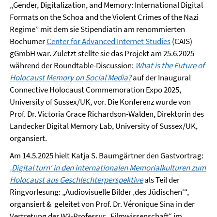
„Gender, Digitalization, and Memory: International Digital
Formats on the Schoa and the Violent Crimes of the Nazi
Regime” mit dem sie Stipendiatin am renommierten
Bochumer
Center for Advanced Internet Studies
(CAIS)
gGmbH war. Zuletzt stellte sie das Projekt am 25.6.2025
während der Roundtable-Discussion:
What is the Future of
Holocaust Memory on Social Media?
auf der Inaugural
Connective Holocaust Commemoration Expo 2025,
University of Sussex/UK, vor. Die Konferenz wurde von
Prof. Dr. Victoria Grace Richardson-Walden, Direktorin des
Landecker Digital Memory Lab, University of Sussex/UK,
organsiert.
Am 14.5.2025 hielt Katja S. Baumgärtner den Gastvortrag:
‚Digital turn‘ in den internationalen Memorialkulturen zum
Holocaust aus Geschlechterperspektive
als Teil der
Ringvorlesung: „Audiovisuelle Bilder ‚des Jüdischen‘“,
organsiert & geleitet von Prof. Dr. Véronique Sina in der
Vertretung der W3-Professur „Filmwissenschaft“ im