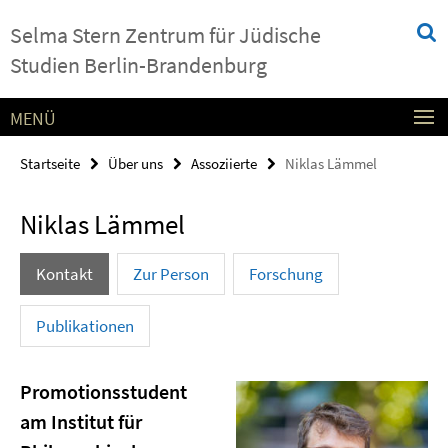
Springe
Service-
Selma Stern Zentrum für Jüdische
direkt
Navigation
zu
Studien Berlin-Brandenburg
Inhalt
MENÜ
Startseite
Über uns
Assoziierte
Niklas Lämmel
Niklas Lämmel
Kontakt
Zur Person
Forschung
Publikationen
Promotionsstudent
am Institut für