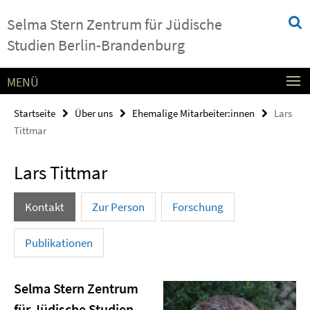
Springe
Service-
Selma Stern Zentrum für Jüdische
direkt
Navigation
zu
Studien Berlin-Brandenburg
Inhalt
MENÜ
Startseite
Über uns
Ehemalige Mitarbeiter:innen
Lars
Tittmar
Lars Tittmar
Kontakt
Zur Person
Forschung
Publikationen
Selma Stern Zentrum
für Jüdische Studien