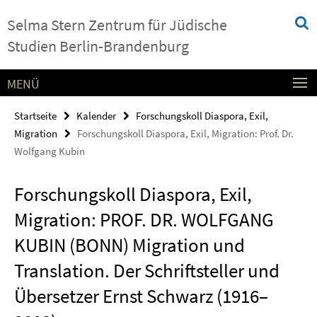
Springe
Service-
Selma Stern Zentrum für Jüdische
direkt
Navigation
zu
Studien Berlin-Brandenburg
Inhalt
MENÜ
Startseite
Kalender
Forschungskoll Diaspora, Exil,
Migration
Forschungskoll Diaspora, Exil, Migration: Prof. Dr.
Wolfgang Kubin
Forschungskoll Diaspora, Exil,
Migration: PROF. DR. WOLFGANG
KUBIN (BONN) Migration und
Translation. Der Schriftsteller und
Übersetzer Ernst Schwarz (1916–