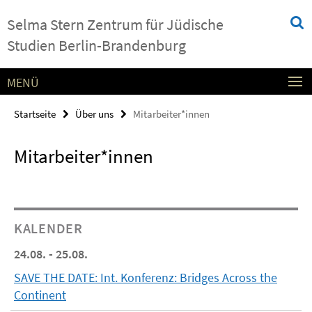
Springe
Service-
Selma Stern Zentrum für Jüdische
direkt
Navigation
zu
Studien Berlin-Brandenburg
Inhalt
MENÜ
Startseite
Über uns
Mitarbeiter*innen
Mitarbeiter*innen
KALENDER
24.08. - 25.08.
SAVE THE DATE: Int. Konferenz: Bridges Across the
Continent