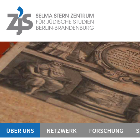
Springe
Service-
direkt
zu
Navigation
Inhalt
ÜBER UNS
NETZWERK
FORSCHUNG
S