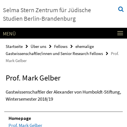
Springe
Service-
Selma Stern Zentrum für Jüdische
direkt
Navigation
zu
Studien Berlin-Brandenburg
Inhalt
MENÜ
Startseite
Über uns
Fellows
ehemalige
Gastwissenschaftler/innen und Senior Research Fellows
Prof.
Mark Gelber
Prof. Mark Gelber
Gastwissenschaftler der Alexander von Humboldt-Stiftung,
Wintersemester 2018/19
Homepage
Prof. Mark Gelber