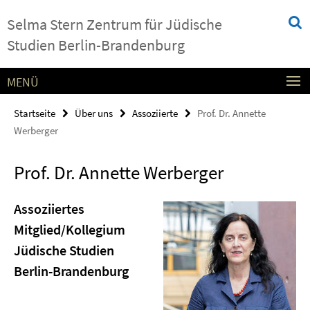
Springe
Service-
Selma Stern Zentrum für Jüdische
direkt
Navigation
zu
Studien Berlin-Brandenburg
Inhalt
MENÜ
Startseite
Über uns
Assoziierte
Prof. Dr. Annette
Werberger
Prof. Dr. Annette Werberger
Assoziiertes
Mitglied/Kollegium
Jüdische Studien
Berlin-Brandenburg