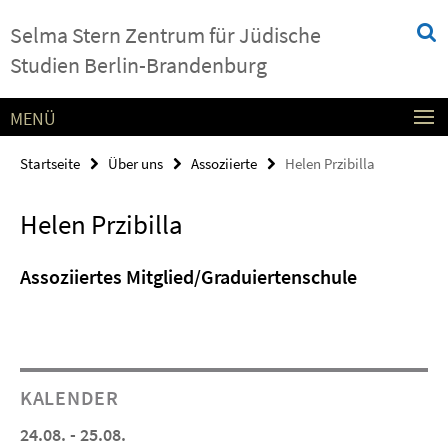
Springe
Service-
Selma Stern Zentrum für Jüdische
direkt
Navigation
zu
Studien Berlin-Brandenburg
Inhalt
MENÜ
Startseite
Über uns
Assoziierte
Helen Przibilla
Helen Przibilla
Assoziiertes Mitglied/Graduiertenschule
KALENDER
24.08. - 25.08.