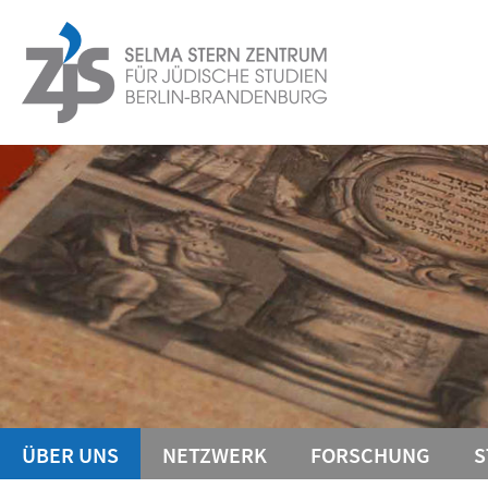
Springe
Service-
direkt
zu
Navigation
Inhalt
ÜBER UNS
NETZWERK
FORSCHUNG
S