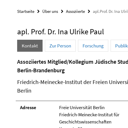
Startseite
Über uns
Assoziierte
apl.Prof. Dr. Ina Ulr
apl. Prof. Dr. Ina Ulrike Paul
Kontakt
Zur Person
Forschung
Publi
Assoziiertes Mitglied/Kollegium Jüdische Stu
Berlin-Brandenburg
Friedrich-Meinecke-Institut der Freien Univers
Berlin
Adresse
Freie Universität Berlin
Friedrich-Meinecke-Institut für
Geschichtswissenschaften