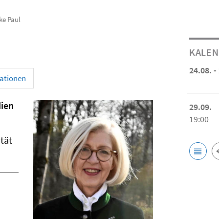
ike Paul
KALE
24.08. -
kationen
dien
29.09.
19:00
ität