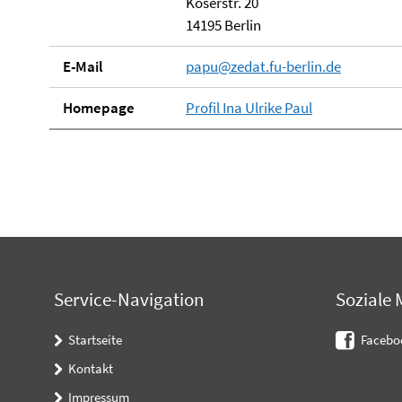
Koserstr. 20
14195 Berlin
E-Mail
papu@zedat.fu-berlin.de
Homepage
Profil Ina Ulrike Paul
Service-Navigation
Soziale 
Startseite
Facebo
Kontakt
Impressum