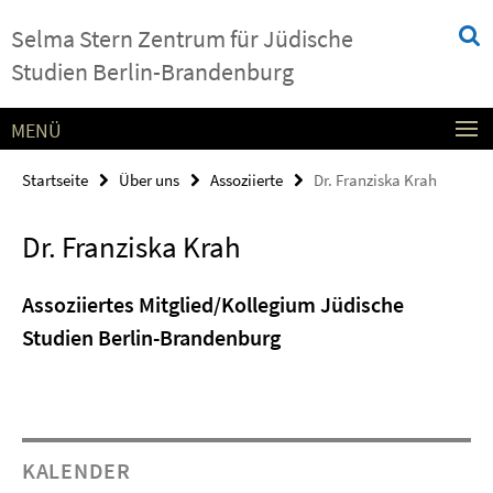
Springe
Service-
Selma Stern Zentrum für Jüdische
direkt
Navigation
zu
Studien Berlin-Brandenburg
Inhalt
MENÜ
Startseite
Über uns
Assoziierte
Dr. Franziska Krah
Dr. Franziska Krah
Assoziiertes Mitglied/Kollegium Jüdische
Studien Berlin-Brandenburg
KALENDER