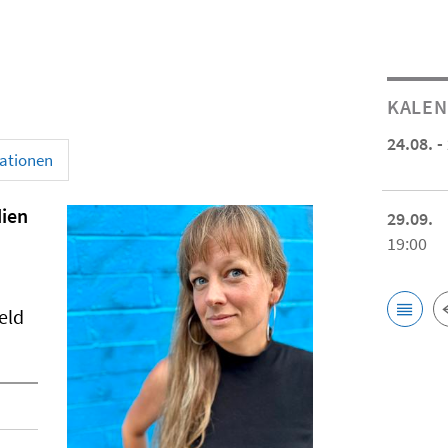
KALE
24.08. -
kationen
dien
29.09.
19:00
eld