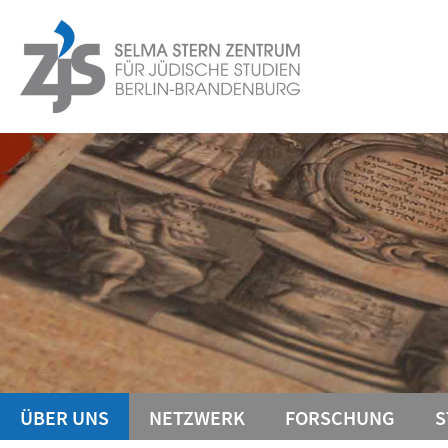
Springe
Service-
direkt
zu
Navigation
Inhalt
ÜBER UNS
NETZWERK
FORSCHUNG
S