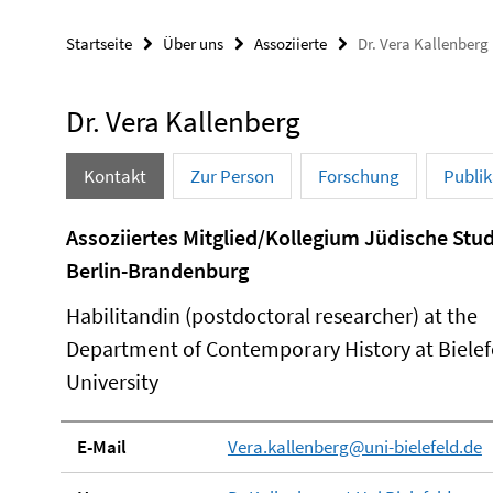
Startseite
Über uns
Assoziierte
Dr. Vera Kallenberg
Dr. Vera Kallenberg
Kontakt
Zur Person
Forschung
Publi
Assoziiertes Mitglied/Kollegium Jüdische Stu
Berlin-Brandenburg
Habilitandin (postdoctoral researcher) at the
Department of Contemporary History at Bielef
University
E-Mail
Vera.kallenberg@uni-bielefeld.de