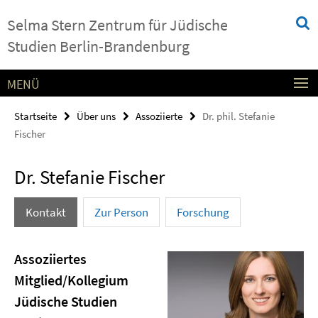
Springe
Service-
Selma Stern Zentrum für Jüdische
direkt
Navigation
zu
Studien Berlin-Brandenburg
Inhalt
MENÜ
Startseite
Über uns
Assoziierte
Dr. phil. Stefanie
Fischer
Dr. Stefanie Fischer
Kontakt
Zur Person
Forschung
Assoziiertes
Mitglied/Kollegium
Jüdische Studien