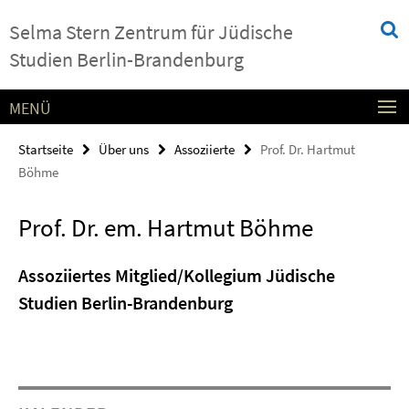
Springe
Service-
Selma Stern Zentrum für Jüdische
direkt
Navigation
zu
Studien Berlin-Brandenburg
Inhalt
MENÜ
Startseite
Über uns
Assoziierte
Prof. Dr. Hartmut
Böhme
Prof. Dr. em. Hartmut Böhme
Assoziiertes Mitglied/Kollegium Jüdische
Studien Berlin-Brandenburg