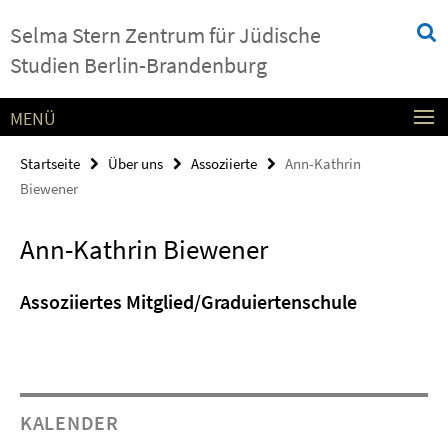
Springe
Service-
Selma Stern Zentrum für Jüdische
direkt
Navigation
zu
Studien Berlin-Brandenburg
Inhalt
MENÜ
Startseite
Über uns
Assoziierte
Ann-Kathrin
Biewener
Ann-Kathrin Biewener
Assoziiertes Mitglied/Graduiertenschule
KALENDER