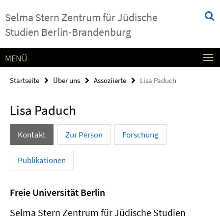
Springe
Service-
Selma Stern Zentrum für Jüdische
direkt
Navigation
zu
Studien Berlin-Brandenburg
Inhalt
MENÜ
Startseite
Über uns
Assoziierte
Lisa Paduch
Lisa Paduch
Kontakt
Zur Person
Forschung
Publikationen
Freie Universität Berlin
Selma Stern Zentrum für Jüdische Studien