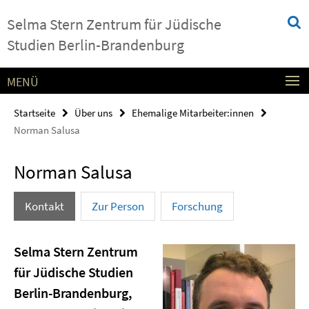
Springe
Service-
Selma Stern Zentrum für Jüdische
direkt
Navigation
zu
Studien Berlin-Brandenburg
Inhalt
MENÜ
Startseite
Über uns
Ehemalige Mitarbeiter:innen
Norman Salusa
Norman Salusa
Kontakt
Zur Person
Forschung
Selma Stern Zentrum
für Jüdische Studien
Berlin-Brandenburg,