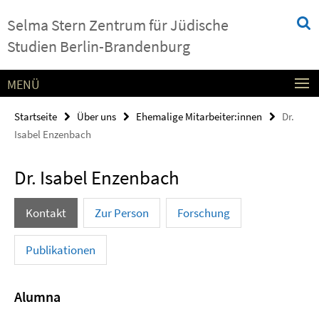
Springe
Service-
Selma Stern Zentrum für Jüdische
direkt
Navigation
zu
Studien Berlin-Brandenburg
Inhalt
MENÜ
Startseite
Über uns
Ehemalige Mitarbeiter:innen
Dr.
Isabel Enzenbach
Dr. Isabel Enzenbach
Kontakt
Zur Person
Forschung
Publikationen
Alumna