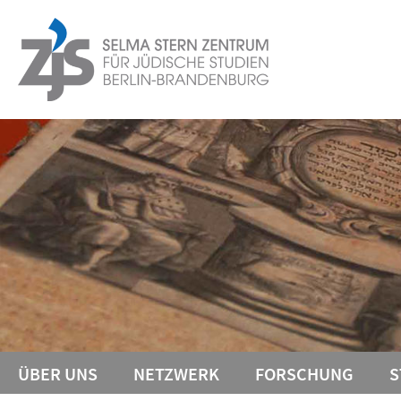
Springe
Service-
direkt
zu
Navigation
Inhalt
ÜBER UNS
NETZWERK
FORSCHUNG
S