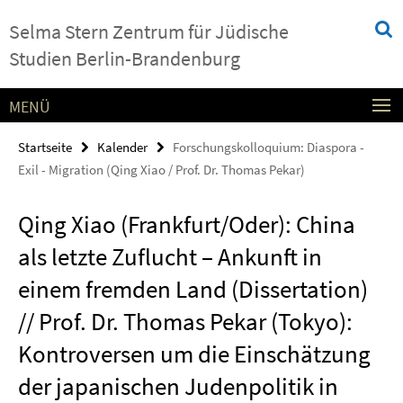
Springe
Service-
Selma Stern Zentrum für Jüdische
direkt
Navigation
zu
Studien Berlin-Brandenburg
Inhalt
MENÜ
Startseite
Kalender
Forschungskolloquium: Diaspora -
Exil - Migration (Qing Xiao / Prof. Dr. Thomas Pekar)
Qing Xiao (Frankfurt/Oder): China
als letzte Zuflucht – Ankunft in
einem fremden Land (Dissertation)
// Prof. Dr. Thomas Pekar (Tokyo):
Kontroversen um die Einschätzung
der japanischen Judenpolitik in