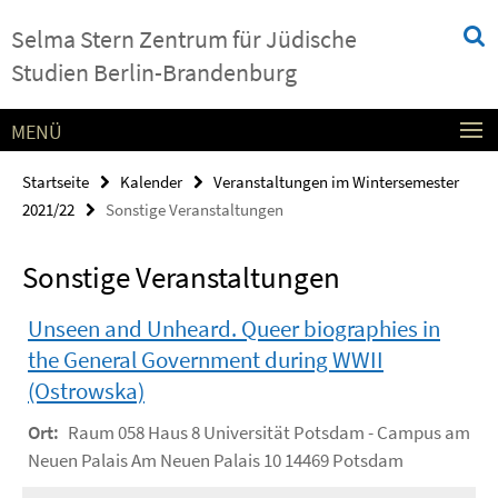
Springe
Service-
Selma Stern Zentrum für Jüdische
direkt
Navigation
zu
Studien Berlin-Brandenburg
Inhalt
MENÜ
Startseite
Kalender
Veranstaltungen im Wintersemester
2021/22
Sonstige Veranstaltungen
Sonstige Veranstaltungen
Unseen and Unheard. Queer biographies in
the General Government during WWII
(Ostrowska)
Ort:
Raum 058 Haus 8 Universität Potsdam - Campus am
Neuen Palais Am Neuen Palais 10 14469 Potsdam