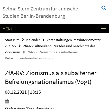
Springe
Service-
Selma Stern Zentrum für Jüdische
direkt
Navigation
zu
Studien Berlin-Brandenburg
Inhalt
MENÜ
Startseite
Kalender
Veranstaltungen im Wintersemester
2021/22
ZfA-RV: Altneuland. Zur Idee und Geschichte des
Zionismus
ZfA-RV: Zionismus als subalterner
Befreiungsnationalismus (Vogt)
ZfA-RV: Zionismus als subalterner
Befreiungsnationalismus (Vogt)
08.12.2021 | 18:15
Stefan Vogt (Frankfurt/Main)