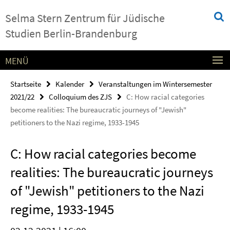
Springe
Service-
Selma Stern Zentrum für Jüdische
direkt
Navigation
zu
Studien Berlin-Brandenburg
Inhalt
MENÜ
Startseite
Kalender
Veranstaltungen im Wintersemester
2021/22
Colloquium des ZJS
C: How racial categories
become realities: The bureaucratic journeys of "Jewish"
petitioners to the Nazi regime, 1933-1945
C: How racial categories become
realities: The bureaucratic journeys
of "Jewish" petitioners to the Nazi
regime, 1933-1945