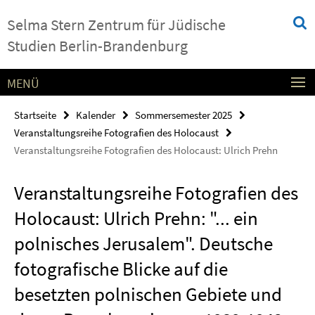
Springe
Service-
Selma Stern Zentrum für Jüdische
direkt
Navigation
zu
Studien Berlin-Brandenburg
Inhalt
MENÜ
Startseite
Kalender
Sommersemester 2025
Veranstaltungsreihe Fotografien des Holocaust
Veranstaltungsreihe Fotografien des Holocaust: Ulrich Prehn
Veranstaltungsreihe Fotografien des
Holocaust: Ulrich Prehn: "... ein
polnisches Jerusalem". Deutsche
fotografische Blicke auf die
besetzten polnischen Gebiete und