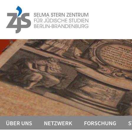
Springe
Service-
direkt
zu
Navigation
Inhalt
ÜBER UNS
NETZWERK
FORSCHUNG
S