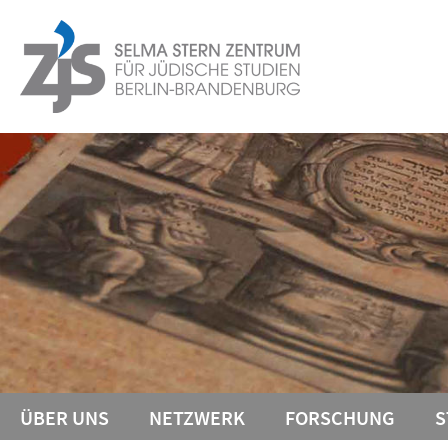
Springe
Service-
direkt
zu
Navigation
Inhalt
ÜBER UNS
NETZWERK
FORSCHUNG
S