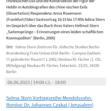
chinesischen Exil und die Konstruktion der Figur der
Heldin in Autobiografien des chine-sischen Exils
(Dissertation) Respondenz: Anna Rosemann
(Frankfurt/Oder) Gastvortrag 16:15 bis 17:45h Adina Stern
im Gespräch über das Buch ihres Vaters Hellmut Stern
„Saitensprünge – Erinnerungen eines leiden-schaftlichen
Kosmopoliten“ (Berlin, 2000)
Ort:
Selma Stern Zentrum für Jüdische Studien Berlin-
Brandenburg Freie Universität Berlin - Campus Dahlem
!!! geänderter Raum!!! 1.1062, Neubau Kl. Fächer (1. OG,
Mittelgang) Neubau Kl. Fächer, Fabeckstr. 23/25, 14195
Berlin
06.06.2023 | 14:00 c.t. - 18:00
Selma Stern Vortragsreihe Mendelssohn-
Remise: Dr. Johannes Czakai (Jerusalem)