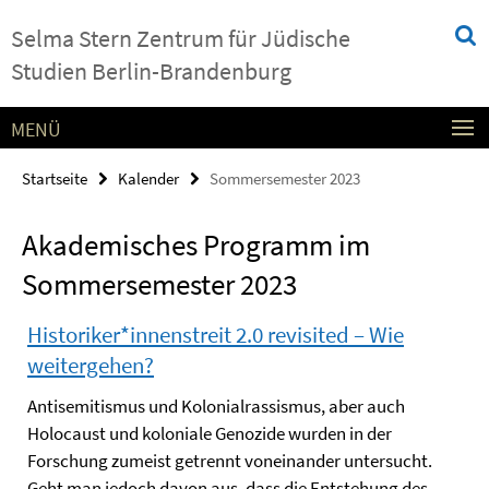
Springe
Service-
Selma Stern Zentrum für Jüdische
direkt
Navigation
zu
Studien Berlin-Brandenburg
Inhalt
MENÜ
Startseite
Kalender
Sommersemester 2023
Akademisches Programm im
Sommersemester 2023
Historiker*innenstreit 2.0 revisited – Wie
weitergehen?
Antisemitismus und Kolonialrassismus, aber auch
Holocaust und koloniale Genozide wurden in der
Forschung zumeist getrennt voneinander untersucht.
Geht man jedoch davon aus, dass die Entstehung des