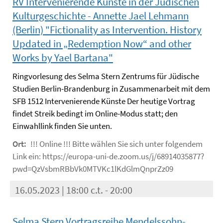
RV Intervenierende Künste in der Jüdischen
Kulturgeschichte - Annette Jael Lehmann
(Berlin) "Fictionality as Intervention. History
Updated in „Redemption Now“ and other
Works by Yael Bartana"
Ringvorlesung des Selma Stern Zentrums für Jüdische
Studien Berlin-Brandenburg in Zusammenarbeit mit dem
SFB 1512 Intervenierende Künste Der heutige Vortrag
findet Streik bedingt im Online-Modus statt; den
Einwahllink finden Sie unten.
Ort:
!!! Online !!! Bitte wählen Sie sich unter folgendem
Link ein: https://europa-uni-de.zoom.us/j/68914035877?
pwd=QzVsbmRBbVk0MTVKc1lKdGlmQnprZz09
16.05.2023 | 18:00 c.t. - 20:00
Selma Stern Vortragsreihe Mendelssohn-