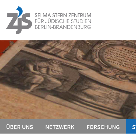
Springe
Service-
direkt
zu
Navigation
Inhalt
ÜBER UNS
NETZWERK
FORSCHUNG
S