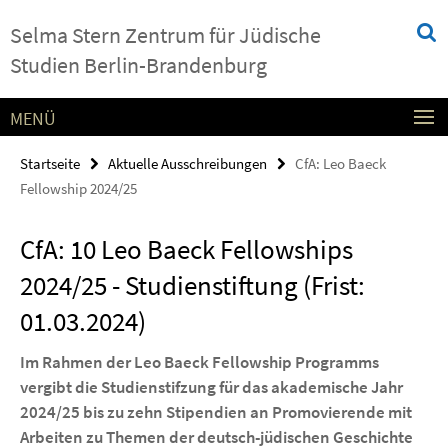
Springe
Service-
Selma Stern Zentrum für Jüdische
direkt
Navigation
zu
Studien Berlin-Brandenburg
Inhalt
MENÜ
Startseite
Aktuelle Ausschreibungen
CfA: Leo Baeck
Fellowship 2024/25
CfA: 10 Leo Baeck Fellowships
2024/25 - Studienstiftung (Frist:
01.03.2024)
Im Rahmen der Leo Baeck Fellowship Programms
vergibt die Studienstifzung für das akademische Jahr
2024/25 bis zu zehn Stipendien an Promovierende mit
Arbeiten zu Themen der deutsch-jüdischen Geschichte