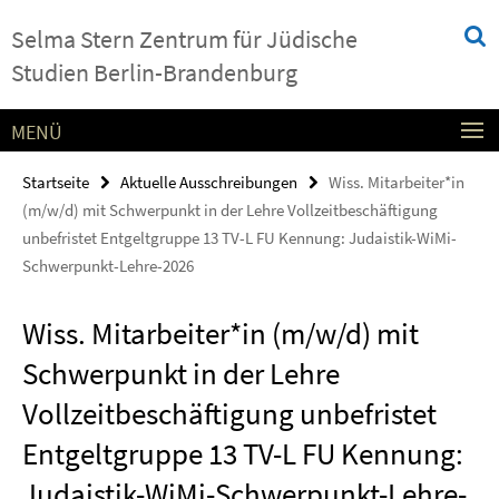
Springe
Service-
Selma Stern Zentrum für Jüdische
direkt
Navigation
zu
Studien Berlin-Brandenburg
Inhalt
MENÜ
Startseite
Aktuelle Ausschreibungen
Wiss. Mitarbeiter*in
(m/w/d) mit Schwerpunkt in der Lehre Vollzeitbeschäftigung
unbefristet Entgeltgruppe 13 TV-L FU Kennung: Judaistik-WiMi-
Schwerpunkt-Lehre-2026
Wiss. Mitarbeiter*in (m/w/d) mit
Schwerpunkt in der Lehre
Vollzeitbeschäftigung unbefristet
Entgeltgruppe 13 TV-L FU Kennung:
Judaistik-WiMi-Schwerpunkt-Lehre-