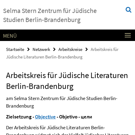
Springe
Service-
Selma Stern Zentrum für Jüdische
direkt
Navigation
zu
Studien Berlin-Brandenburg
Inhalt
MENÜ
Startseite
Netzwerk
Arbeitskreise
Arbeitskreis für
Jüdische Literaturen Berlin-Brandenburg
Arbeitskreis für Jüdische Literaturen
Berlin-Brandenburg
am Selma Stern Zentrum für Jüdische Studien Berlin-
Brandenburg
Zielsetzung -
Objective
- Objetivo - цели
Der Arbeitskreis für Jüdische Literaturen Berlin-