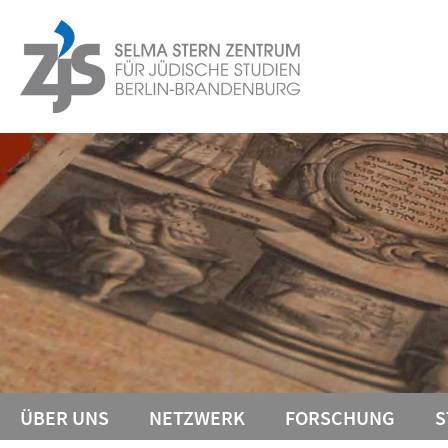
Springe
Service-
direkt
zu
Navigation
Inhalt
ÜBER UNS
NETZWERK
FORSCHUNG
S